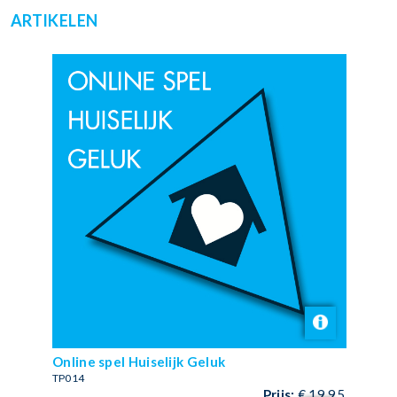
ARTIKELEN
Online spel Huiselijk Geluk
TP014
Prijs:
€ 19,95